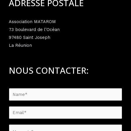
ADRESSE POSTALE
Association MATAROM
73 boulevard de l’Océan
97480 Saint Joseph
La Réunion
NOUS CONTACTER:
N
o
m
E
*
m
a
M